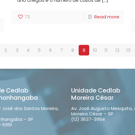
ano chegou e o número de casos de
[…]
73
Read more
2
3
4
5
6
7
8
9
10
11
12
13
de Cedlab
Unidade Cedlab
monhangaba
Moreira César
r José dos Santos Moreira,
Av. José Augusto Mesquita,
Moreira César – SP
nhangaba – SP
(12) 3637-3994
8-5991