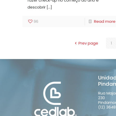
fazer check-up no começo do ano e
descobrir
[…]
96
Read more
Prev page
1
Unida
Pinda
Rua Majo
230
Pindamo
(12) 364