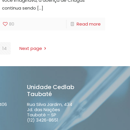
você imaginava, a doença de Chagas
continua sendo
[…]
80
Read more
14
Next page
Unidade Cedlab
Taubaté
 406
Rua Silva Jardim, 434
Jd. das Nações
Taubaté – SP
(12) 3426-8651