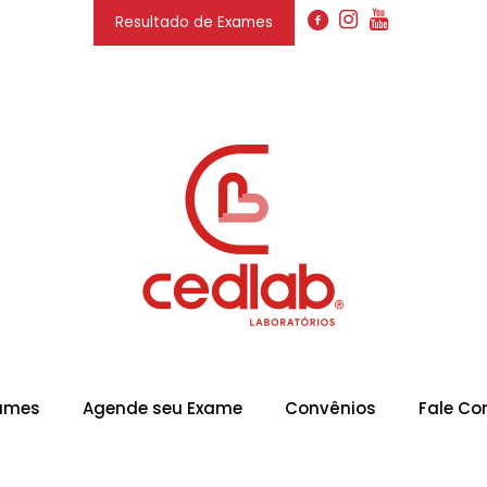
Resultado de Exames
xames
Agende seu Exame
Convênios
Fale Co