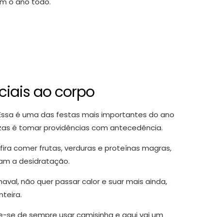
ém o ano todo.
ciais ao corpo
 Essa é uma das festas mais importantes do ano
zas é tomar providências com antecedência.
fira comer frutas, verduras e proteínas magras,
tam a desidratação.
val, não quer passar calor e suar mais ainda,
teira.
e-se de sempre usar camisinha e aqui vai um