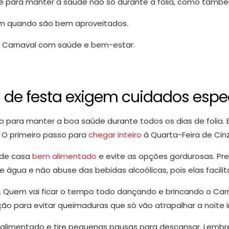
de para manter a saúde não só durante a folia, como tamb
em quando são bem aproveitados.
o Carnaval com saúde e bem-estar.
 de festa exigem cuidados espe
o para manter a boa saúde durante todos os dias de folia.
 O primeiro passo para
chegar inteiro
à Quarta-Feira de Cin
 de casa
bem alimentado
e evite as opções gordurosas. Pre
 água e não abuse das bebidas alcoólicas, pois elas facili
s. Quem vai ficar o tempo todo dançando e brincando o Carna
 para evitar queimaduras que só vão atrapalhar a noite in
 alimentado e tire pequenas pausas para descansar. Lembr