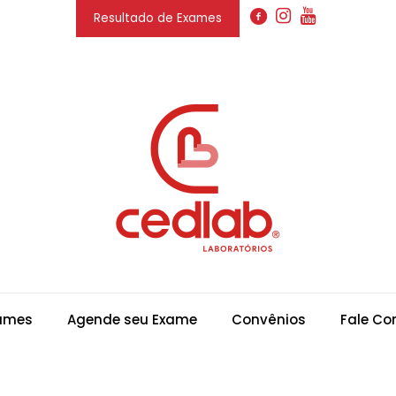
Resultado de Exames
xames
Agende seu Exame
Convênios
Fale Co