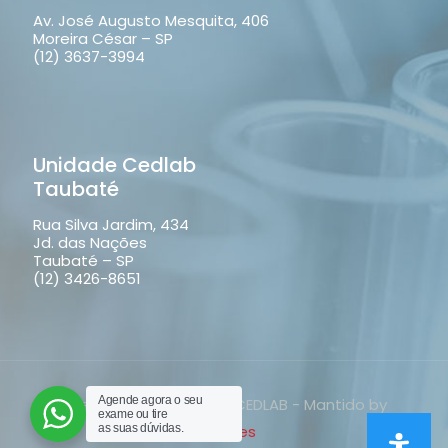
Av. José Augusto Mesquita, 406
Moreira César – SP
(12) 3637-3994
Unidade Cedlab
Taubaté
Rua Silva Jardim, 434
Jd. das Nações
Taubaté – SP
(12) 3426-8651
Agende agora o seu
Direitos reservados ao CEDLAB - Mantido by
exame ou tire
Symples
as suas dúvidas.