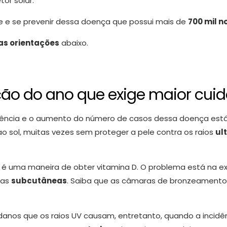
tor solar.
e e se prevenir dessa doença que possui mais de
700 mil n
 as orientações
abaixo.
ção do ano que exige maior cui
uência e o aumento do número de casos dessa doença está
 sol, muitas vezes sem proteger a pele contra os raios
ul
 é uma maneira de obter vitamina D. O problema está na exp
las
subcutâneas
. Saiba que as câmaras de bronzeamento 
anos que os raios UV causam, entretanto, quando a incidên