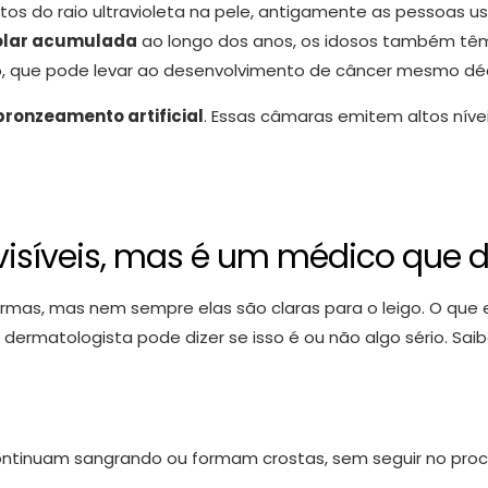
tos do raio ultravioleta na pele, antigamente as pessoas u
olar acumulada
ao longo dos anos, os idosos também têm
arro, que pode levar ao desenvolvimento de câncer mesmo d
bronzeamento artificial
. Essas câmaras emitem altos nív
 visíveis, mas é um médico que d
ormas, mas nem sempre elas são claras para o leigo. O que 
dermatologista pode dizer se isso é ou não algo sério. Sa
ntinuam sangrando ou formam crostas, sem seguir no proce