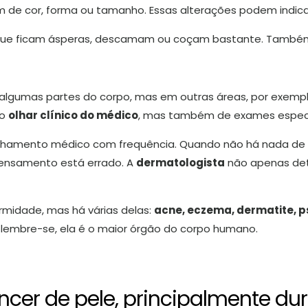
e cor, forma ou tamanho. Essas alterações podem indic
ue ficam ásperas, descamam ou coçam bastante. Também é
algumas partes do corpo, mas em outras áreas, por exemplo
do
olhar clínico do médico
, mas também de exames específ
anhamento médico com frequência. Quando não há nada de e
pensamento está errado. A
dermatologista
não apenas de
rmidade, mas há várias delas:
acne, eczema, dermatite, p
, lembre-se, ela é o maior órgão do corpo humano.
ncer de pele, principalmente du