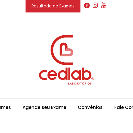
Resultado de Exames
xames
Agende seu Exame
Convênios
Fale Co