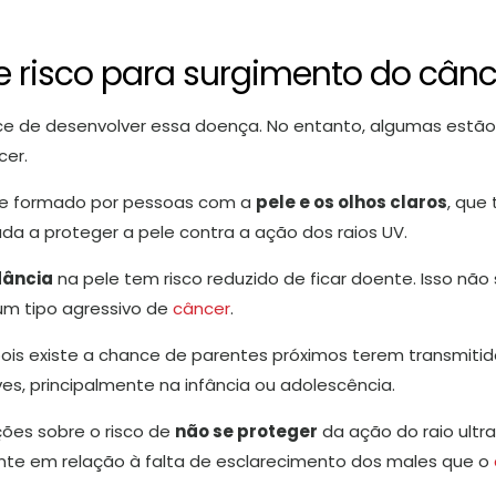
e risco para surgimento do cânc
ce de desenvolver essa doença. No entanto, algumas estão
cer.
ele formado por pessoas com a
pele e os olhos claros
, que 
a a proteger a pele contra a ação dos raios UV.
dância
na pele tem risco reduzido de ficar doente. Isso não 
um tipo agressivo de
câncer
.
 pois existe a chance de parentes próximos terem transmiti
s, principalmente na infância ou adolescência.
ões sobre o risco de
não se proteger
da ação do raio ultra
ante em relação à falta de esclarecimento dos males que o