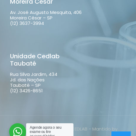
Moreira César
Av. José Augusto Mesquita, 406
Moreira César – SP
(12) 3637-3994
Unidade Cedlab
Taubaté
Rua Silva Jardim, 434
Jd. das Nações
Taubaté – SP
(12) 3426-8651
Agende agora o seu
Direitos reservados ao CEDLAB - Mantido by
exame ou tire